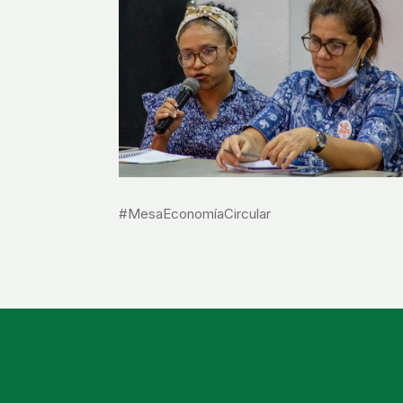
#MesaEconomíaCircular